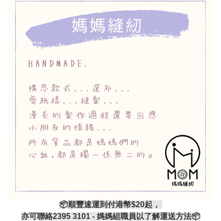
📦順豐速運到付港幣$20起，
亦可聯絡2395 3101 - 媽媽組職員以了解運送方法📦