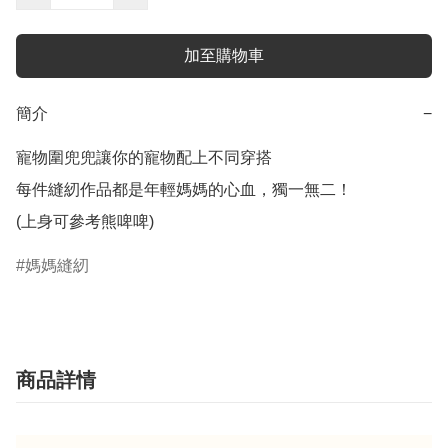
加至購物車
簡介
−
寵物圍兜兜讓你的寵物配上不同穿搭

每件縫紉作品都是年輕媽媽的心血，獨一無二！

(上身可參考熊啤啤)
媽媽縫紉
商品詳情