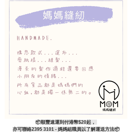
📦順豐速運到付港幣$20起，
亦可聯絡2395 3101 - 媽媽組職員以了解運送方法📦