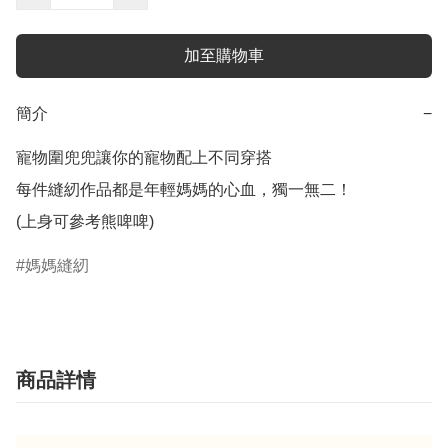
加至購物車
簡介
−
寵物圍兜兜讓你的寵物配上不同穿搭

每件縫紉作品都是年輕媽媽的心血，獨一無二！

(上身可參考熊啤啤)
媽媽縫紉
商品詳情