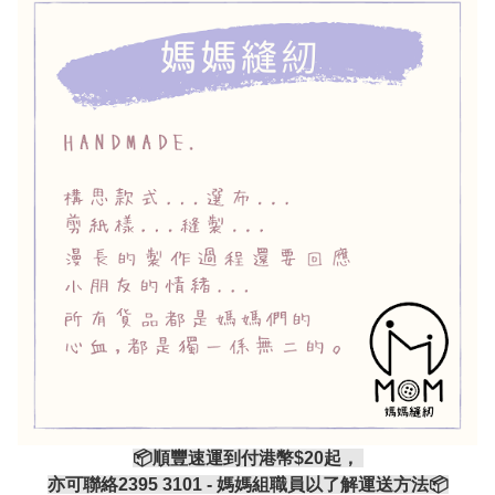
📦順豐速運到付港幣$20起，
亦可聯絡2395 3101 - 媽媽組職員以了解運送方法📦