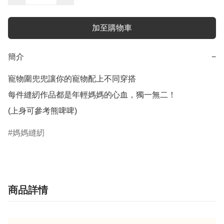
加至購物車
簡介
−
寵物圍兜兜讓你的寵物配上不同穿搭

每件縫紉作品都是年輕媽媽的心血，獨一無二！

(上身可參考熊啤啤)
媽媽縫紉
商品詳情