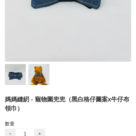
媽媽縫紉 - 寵物圍兜兜（黑白格仔圖案x牛仔布
領巾）
數量
−
+