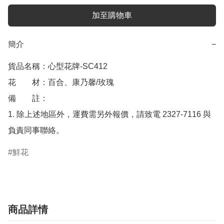
加至購物車
簡介
−
貨品名稱：心型花牌-SC412

花　　材：百合、康乃馨/玫瑰

備　　註： 

1. 除上述地區外，運費需另外報價，請致電 2327-7116 與
負責同事聯絡。
鮮花
商品詳情