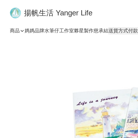
揚帆生活 Yanger Life
商品
媽媽品牌
水筆仔工作室
夥星製作
慈承結
送貨方式
付款