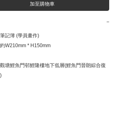
加至購物車
−
記簿 (學員畫作)

210mm * H150mm 

觀塘鯉魚門邨鯉隆樓地下低層(鯉魚門晉朗綜合復
)