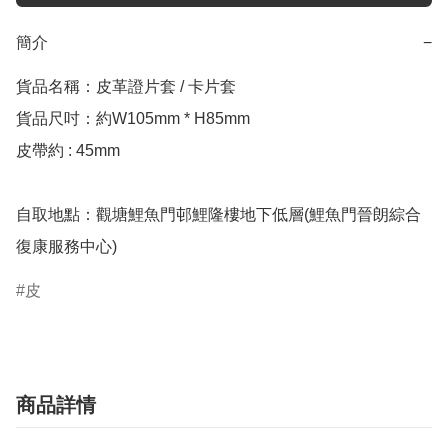
簡介
−
貨品名稱：皮革證片套 / 卡片套

貨品尺吋：約W105mm * H85mm

皮帶約 : 45mm

自取地點：觀塘鯉魚門邨鯉隆樓地下低層(鯉魚門晉朗綜合
皮
商品詳情