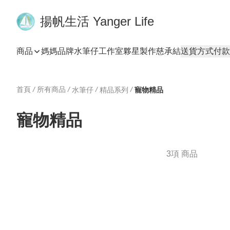
揚帆生活 Yanger Life
商品
媽媽品牌
水筆仔工作室
夥星製作
慈承結
送貨方式
付款
首頁
/
所有商品
/
/
/
水筆仔
精品系列
寵物精品
寵物精品
3項 商品