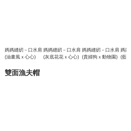
媽媽縫紉－口水肩
媽媽縫紉－口水肩
媽媽縫紉－口水肩
媽媽
(油畫風ｘ心心)
(灰底花花ｘ心心)
(貴婦狗ｘ動物園)
(藍
園)
雙面漁夫帽