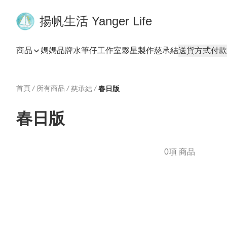
揚帆生活 Yanger Life
商品
媽媽品牌
水筆仔工作室
夥星製作
慈承結
送貨方式
付款
首頁
/
所有商品
/
/
慈承結
春日版
春日版
0項 商品