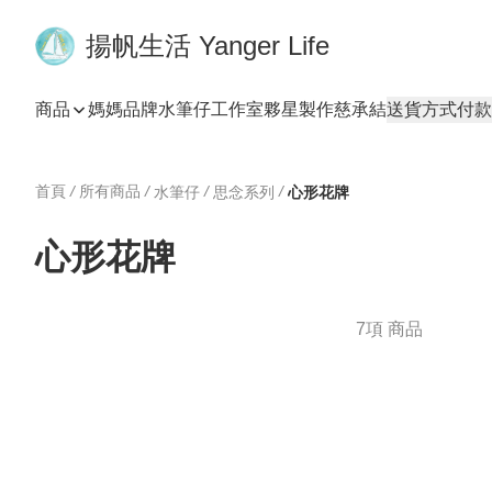
揚帆生活 Yanger Life
商品
媽媽品牌
水筆仔工作室
夥星製作
慈承結
送貨方式
付款
首頁
/
所有商品
/
/
/
水筆仔
思念系列
心形花牌
心形花牌
7項 商品