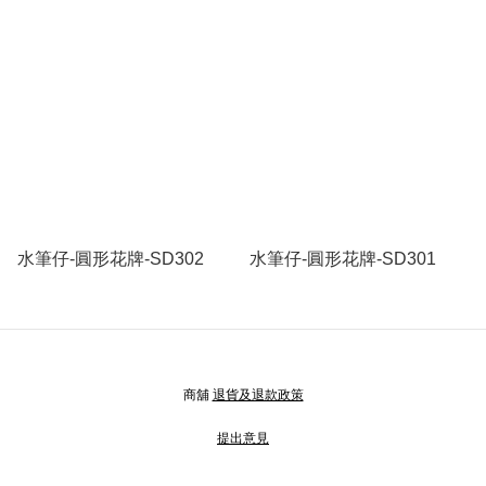
水筆仔-圓形花牌-SD302
水筆仔-圓形花牌-SD301
商舖
退貨及退款政策
提出意見