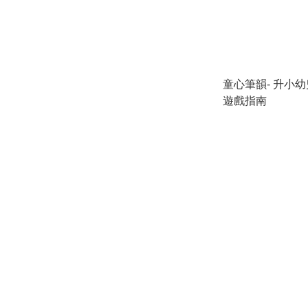
童心筆韻- 升小
遊戲指南