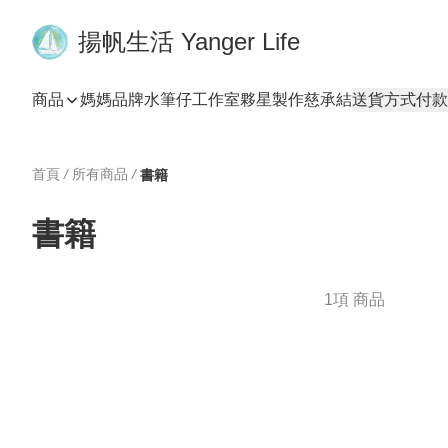
揚帆生活 Yanger Life
商品
媽媽品牌
水筆仔工作室
夥星製作
慈承結
送貨方式
付款
首頁
/
所有商品
/
書籍
書籍
1項 商品