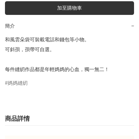
加至購物車
簡介
−
和風雲朵袋可裝載電話和錢包等小物。

可斜孭，孭帶可自選。

每件縫紉作品都是年輕媽媽的心血，獨一無二！
媽媽縫紉
商品詳情