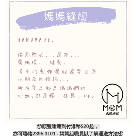
📦順豐速運到付港幣$20起，
亦可聯絡2395 3101 - 媽媽組職員以了解運送方法📦