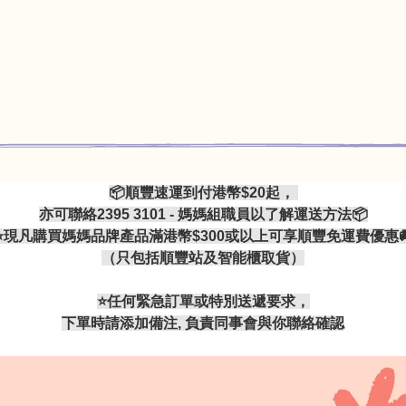
📦順豐速運到付港幣$20起，
亦可聯絡2395 3101 - 媽媽組職員以了解運送方法📦
⭐現凡購買媽媽品牌產品滿港幣$300或以上可享順豐免運費優惠
（只包括順豐站及智能櫃取貨）
⭐️任何緊急訂單或特別送遞要求，
下單時請添加備注, 負責同事會與你聯絡確認