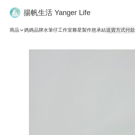
揚帆生活 Yanger Life
商品
媽媽品牌
水筆仔工作室
夥星製作
慈承結
送貨方式
付款