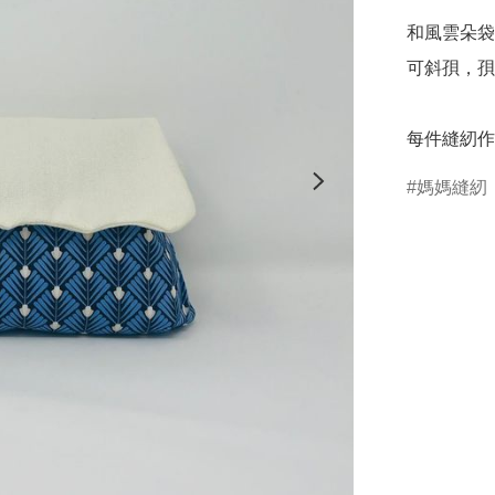
和風雲朵袋
可斜孭，孭
每件縫紉作
媽媽縫紉