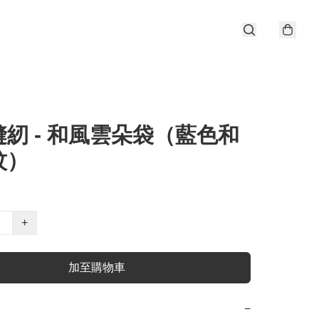
紉 - 和風雲朵袋（藍色和
紋）
+
加至購物車
−