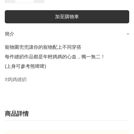
加至購物車
簡介
−
寵物圍兜兜讓你的寵物配上不同穿搭

每件縫紉作品都是年輕媽媽的心血，獨一無二！

(上身可參考熊啤啤)
媽媽縫紉
商品詳情