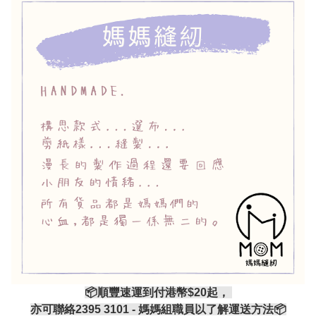
📦順豐速運到付港幣$20起，
亦可聯絡2395 3101 - 媽媽組職員以了解運送方法📦