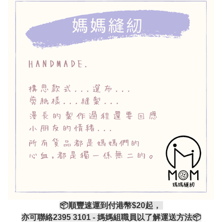
📦順豐速運到付港幣$20起，
亦可聯絡2395 3101 - 媽媽組職員以了解運送方法📦