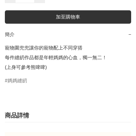
加至購物車
簡介
−
寵物圍兜兜讓你的寵物配上不同穿搭

每件縫紉作品都是年輕媽媽的心血，獨一無二！

(上身可參考熊啤啤)
媽媽縫紉
商品詳情