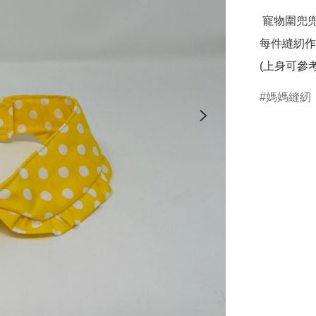
 寵物圍兜兜讓你的寵物配上不同穿搭

每件縫紉作
(上身可參
媽媽縫紉