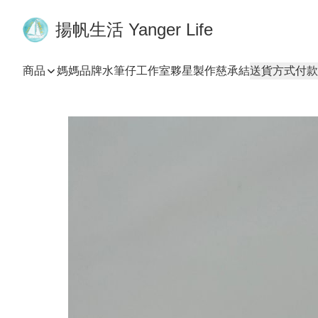
揚帆生活 Yanger Life
商品
媽媽品牌
水筆仔工作室
夥星製作
慈承結
送貨方式
付款