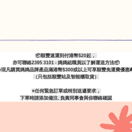
📦順豐速運到付港幣$20起，
亦可聯絡2395 3101 - 媽媽組職員以了解運送方法📦
⭐現凡購買媽媽品牌產品滿港幣$300或以上可享順豐免運費優惠
（只包括順豐站及智能櫃取貨）
⭐️任何緊急訂單或特別送遞要求，
下單時請添加備注, 負責同事會與你聯絡確認