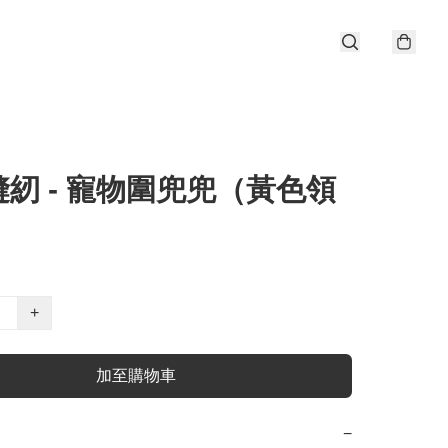
紉 - 寵物圍兜兜（黃色領
+
加至購物車
−