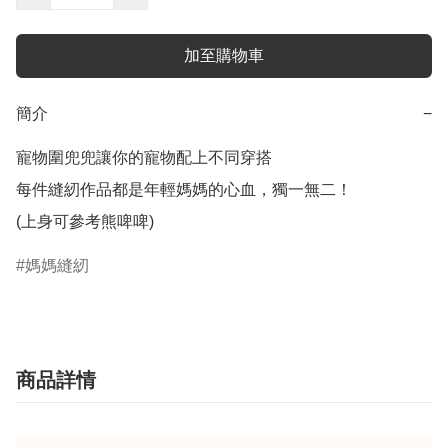
加至購物車
簡介
−
寵物圍兜兜讓你的寵物配上不同穿搭

每件縫紉作品都是年輕媽媽的心血，獨一無二！

(上身可參考熊啤啤)
媽媽縫紉
商品詳情