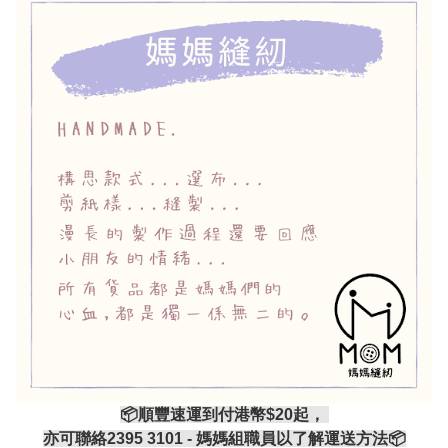
📦順豐速運到付港幣$20起，
亦可聯絡2395 3101 - 媽媽組職員以了解運送方法📦