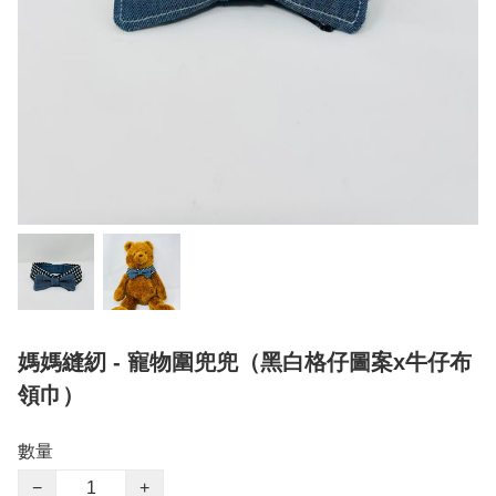
媽媽縫紉 - 寵物圍兜兜（黑白格仔圖案x牛仔布
領巾）
數量
−
+