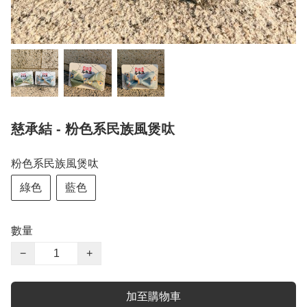
慈承結 - 粉色系民族風煲呔
粉色系民族風煲呔
綠色
藍色
數量
−
+
加至購物車