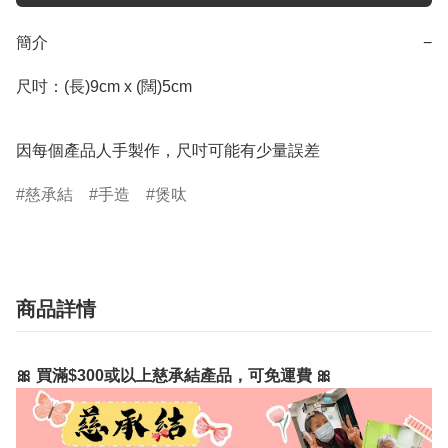
簡介
−
尺吋：(長)9cm x (闊)5cm

因每個產品人手製作，尺吋可能有少量誤差
慈承結
手造
煲呔
商品詳情
🎀 買滿$300或以上慈承結產品，可免運費 🎀