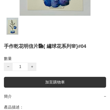
手作乾花明信片🎑{ 繡球花系列🌸}#04
數量
−
+
加至購物車
簡介
−
產品描述：
