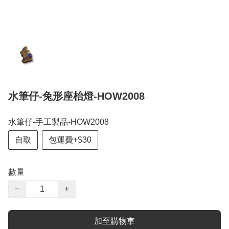
水筆仔-兔形座枱燈-HOW2008
水筆仔-手工製品-HOW2008
自取
包運費+$30
數量
−
+
加至購物車