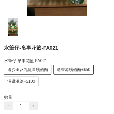
水筆仔-帛事花籃-FA021
水筆仔-帛事花籃-FA021
送沙田及九龍區殯儀館
送香港殯儀館+$50
港鐡沿線+$100
數量
−
+