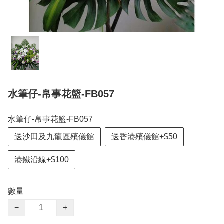
水筆仔-帛事花籃-FB057
水筆仔-帛事花籃-FB057
送沙田及九龍區殯儀館
送香港殯儀館+$50
港鐵沿線+$100
數量
−
+