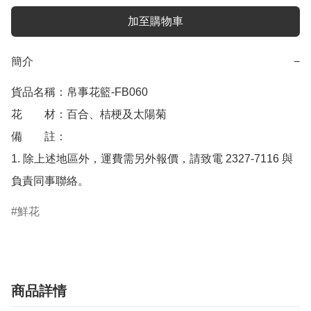
加至購物車
簡介
−
貨品名稱：帛事花籃-FB060

花　　材：百合、桔梗及太陽菊

備　　註： 

1. 除上述地區外，運費需另外報價，請致電 2327-7116 與
負責同事聯絡。
鮮花
商品詳情