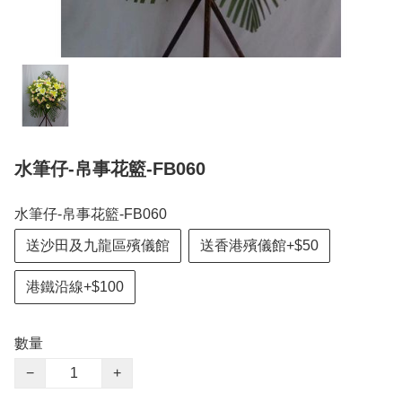
水筆仔-帛事花籃-FB060
水筆仔-帛事花籃-FB060
送沙田及九龍區殯儀館
送香港殯儀館+$50
港鐵沿線+$100
數量
−
+