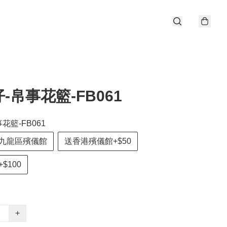
-帛事花籃-FB061
花籃-FB061
九龍區殯儀館
送香港殯儀館+$50
$100
+