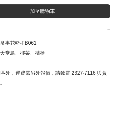
加至購物車
−
事花籃-FB061

天堂鳥、椰菜、桔梗



地區外，運費需另外報價，請致電 2327-7116 與負
。