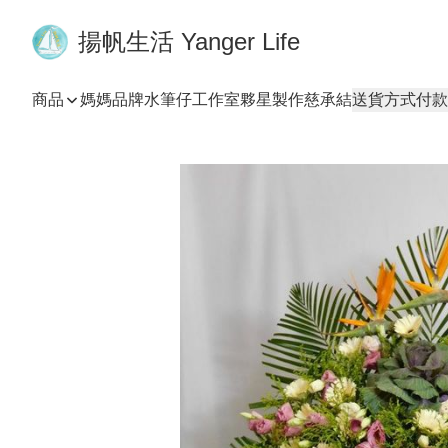
揚帆生活 Yanger Life
商品
媽媽品牌
水筆仔工作室
夥星製作
慈承結
送貨方式
付款