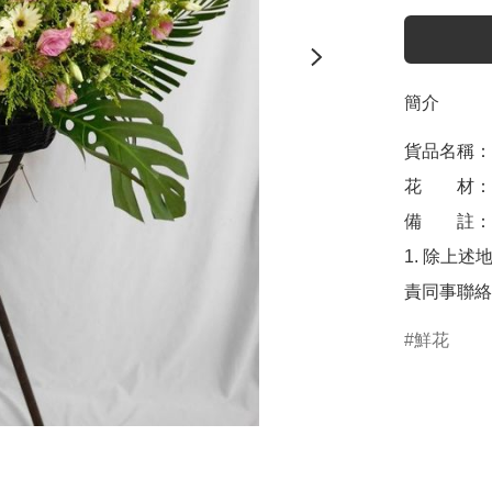
簡介
貨品名稱：帛
花　　材：
備　　註： 
1. 除上述
責同事聯絡
鮮花