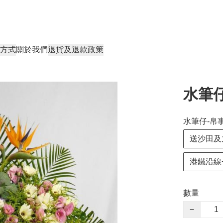
方式
關於我們
退貨及退款政策
水筆仔
水筆仔-帛事
送沙田及
港鐵沿線+
數量
−