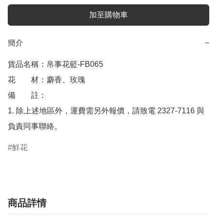
加至購物車
簡介
−
貨品名稱：帛事花籃-FB065

花　　材：麝香、玫瑰

備　　註： 

1. 除上述地區外，運費需另外報價，請致電 2327-7116 與
負責同事聯絡。
鮮花
商品詳情