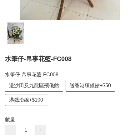
水筆仔-帛事花籃-FC008
水筆仔-帛事花籃-FC008
送沙田及九龍區殯儀館
送香港殯儀館+$50
港鐡沿線+$100
數量
−
+