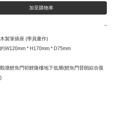
加至購物車
−
製筆插座 (學員畫作)

120mm * H170mm * D75mm

觀塘鯉魚門邨鯉隆樓地下低層(鯉魚門晉朗綜合復
)