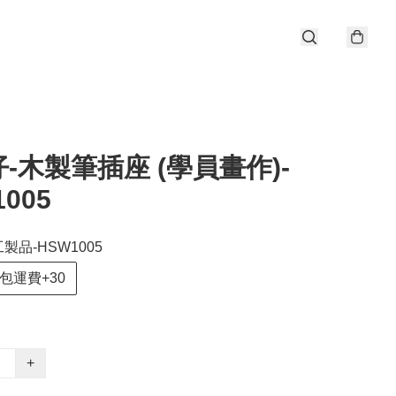
-木製筆插座 (學員畫作)-
005
製品-HSW1005
包運費+30
+