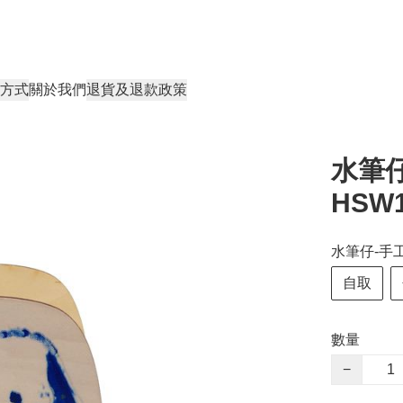
方式
關於我們
退貨及退款政策
水筆仔
HSW1
水筆仔-手工
自取
數量
−