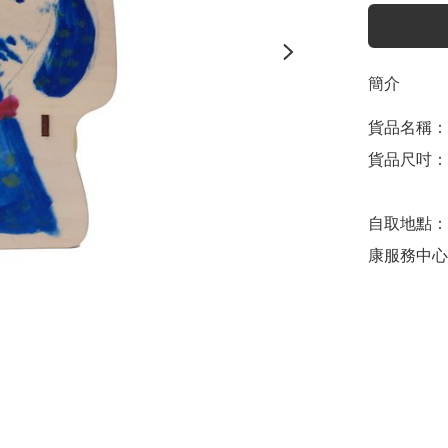
簡介
貨品名稱：木
貨品尺吋：約W
自取地點：
康服務中心