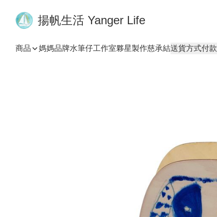
揚帆生活 Yanger Life
商品
媽媽品牌
水筆仔工作室
夥星製作
慈承結
送貨方式
付款