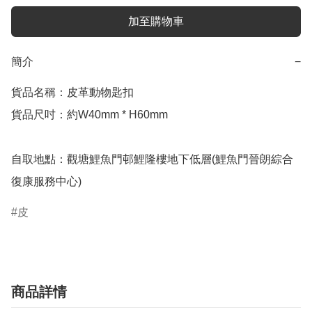
加至購物車
簡介
−
貨品名稱：皮革動物匙扣

貨品尺吋：約W40mm * H60mm

自取地點：觀塘鯉魚門邨鯉隆樓地下低層(鯉魚門晉朗綜合
復康服務中心)
皮
商品詳情