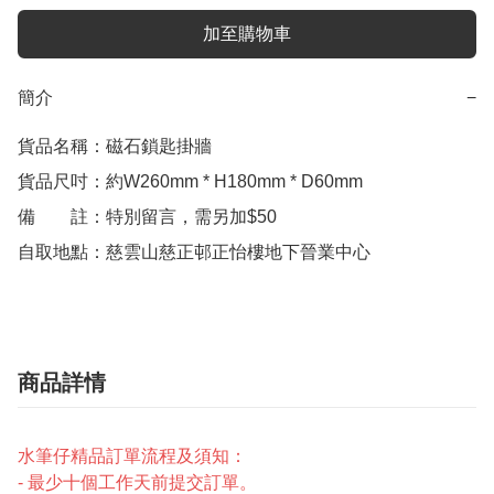
加至購物車
簡介
−
貨品名稱：磁石鎖匙掛牆

貨品尺吋：約W260mm * H180mm * D60mm

備　　註：特別留言，需另加$50

自取地點：慈雲山慈正邨正怡樓地下晉業中心
商品詳情
水筆仔精品訂單流程及須知：
- 最少十個工作天前提交訂單。