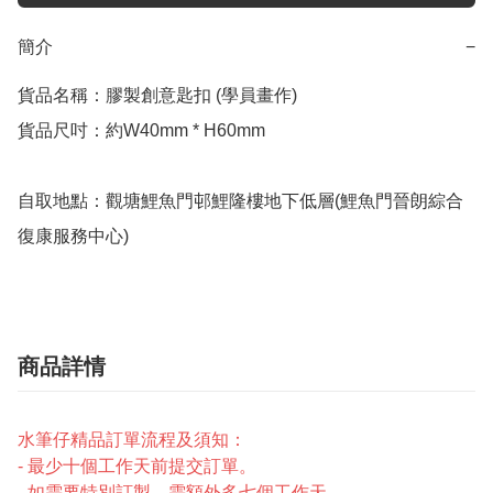
簡介
−
貨品名稱：膠製創意匙扣 (學員畫作)

貨品尺吋：約W40mm * H60mm

自取地點：觀塘鯉魚門邨鯉隆樓地下低層(鯉魚門晉朗綜合
復康服務中心)
商品詳情
水筆仔精品訂單流程及須知：
- 最少十個工作天前提交訂單。
- 如需要特別訂製，需額外多七個工作天。