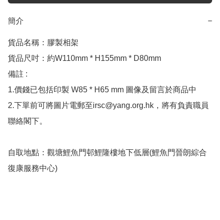
簡介
−
貨品名稱：膠製相架

貨品尺吋：約W110mm * H155mm * D80mm

備註 : 

1.價錢已包括印製 W85 * H65 mm 圖像及留言於商品中

2.下單前可將圖片電郵至irsc@yang.org.hk，將有負責職員
聯絡閣下。

自取地點：觀塘鯉魚門邨鯉隆樓地下低層(鯉魚門晉朗綜合