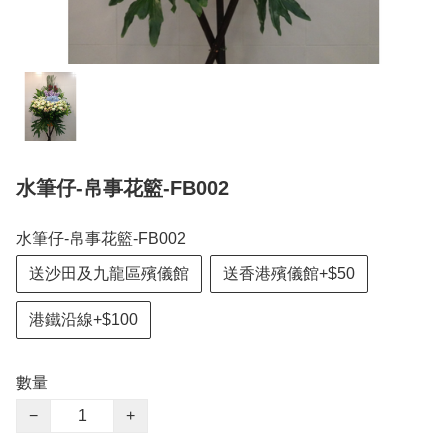
水筆仔-帛事花籃-FB002
水筆仔-帛事花籃-FB002
送沙田及九龍區殯儀館
送香港殯儀館+$50
港鐵沿線+$100
數量
−
+