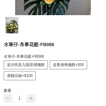
水筆仔-帛事花籃-FB086
水筆仔-帛事花籃-FB086
送沙田及九龍區殯儀館
送香港殯儀館+$50
港鐵沿線+$100
數量
−
+