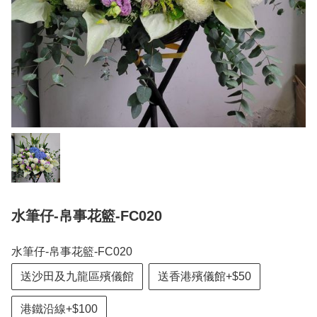
水筆仔-帛事花籃-FC020
水筆仔-帛事花籃-FC020
送沙田及九龍區殯儀館
送香港殯儀館+$50
港鐵沿線+$100