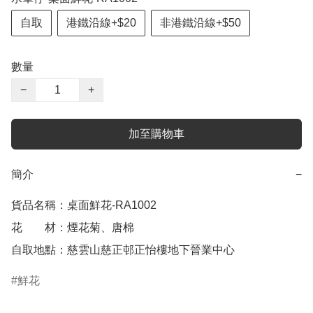
自取
港鐵沿線+$20
非港鐵沿線+$50
數量
−
+
加至購物車
簡介
−
貨品名稱：桌面鮮花-RA1002

花　　材：煙花菊、唐棉

自取地點：慈雲山慈正邨正怡樓地下晉業中心
鮮花