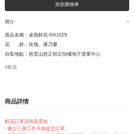
加至購物車
簡介
−
貨品名稱：桌面鮮花-RA1029

花　　材：玫瑰、康乃馨

自取地點：慈雲山慈正邨正怡樓地下晉業中心
鮮花
商品詳情
鮮花訂單流程及需知：
- 最少三個工作天前提交訂單。