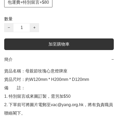
包運費+特別留言+$80
數量
−
+
加至購物車
簡介
−
貨品名稱：母親節玫瑰心意燈牌座

貨品尺吋：約W120mm * H200mm * D120mm

備　　註：

1. 特別留言或來圖訂製，需另加$50

2. 下單前可將圖片電郵至vac@yang.org.hk，將有負責職員
聯絡閣下。
