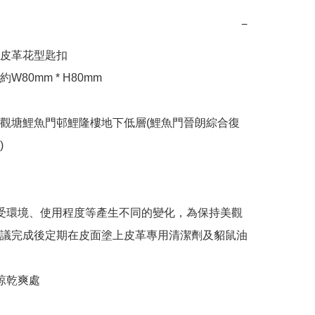
−
皮革花型匙扣

80mm * H80mm

觀塘鯉魚門邨鯉隆樓地下低層(鯉魚門晉朗綜合復


易受環境、使用程度等產生不同的變化，為保持美觀
議完成後定期在皮面塗上皮革專用清潔劑及貂鼠油
涼乾爽處
