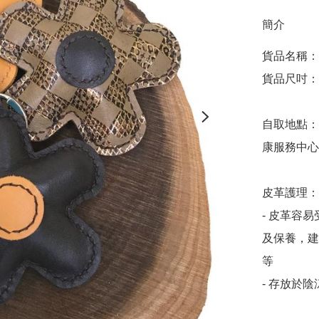
簡介
貨品名稱：
貨品尺吋：約W
自取地點：
康服務中心)
皮革護理：

- 皮革容
及保養，建
等

- 存放於陰