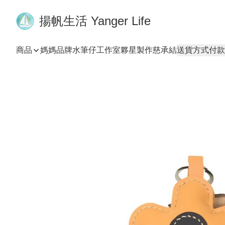
揚帆生活 Yanger Life
商品
媽媽品牌
水筆仔工作室
夥星製作
慈承結
送貨方式
付款