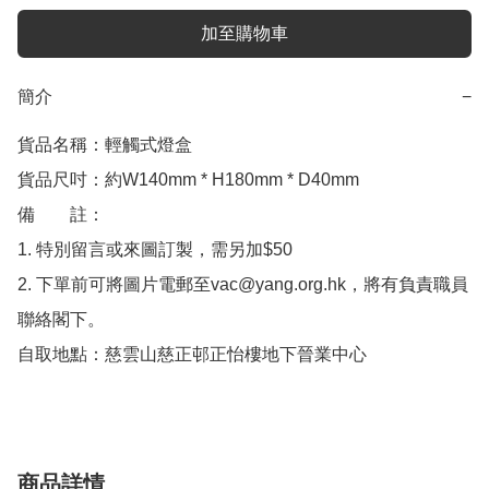
加至購物車
簡介
−
貨品名稱：輕觸式燈盒

貨品尺吋：約W140mm * H180mm * D40mm

備　　註：

1. 特別留言或來圖訂製，需另加$50

2. 下單前可將圖片電郵至vac@yang.org.hk，將有負責職員
聯絡閣下。

自取地點：慈雲山慈正邨正怡樓地下晉業中心
商品詳情