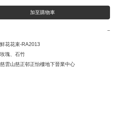
加至購物車
−
花花束-RA2013

玫瑰、石竹

慈雲山慈正邨正怡樓地下晉業中心