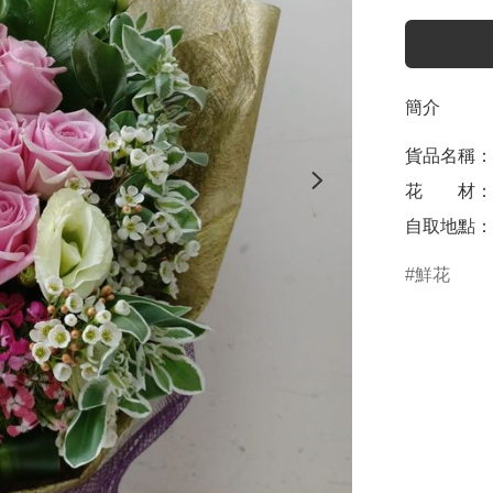
簡介
貨品名稱：鮮
花　　材：
自取地點：
鮮花