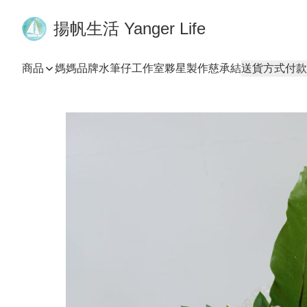
揚帆生活 Yanger Life
商品
媽媽品牌
水筆仔工作室
夥星製作
慈承結
送貨方式
付款