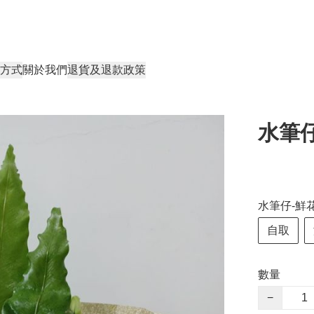
方式
關於我們
退貨及退款政策
水筆仔
水筆仔-鮮花
自取
數量
−