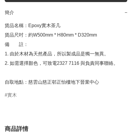
簡介
−
貨品名稱：Epoxy實木茶几

貨品尺吋：約W500mm * H80mm * D320mm

備　　註：

1. 由於木材為天然產品，所以製成品是獨一無異。

2. 如需選擇顏色，可致電2327 7116 與負責同事聯絡。

自取地點：慈雲山慈正邨正怡樓地下晉業中心
實木
商品詳情