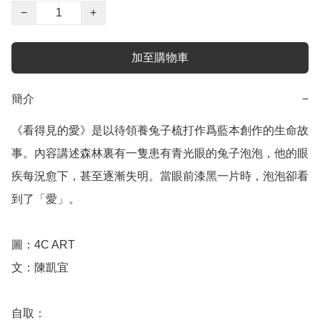
−
+
加至購物車
簡介
−
《看得見的愛》是以待領養兔子梳打作爲藍本創作的生命故
事。內容講述森林裏有一隻患有青光眼的兔子泡泡，他的眼
疾每況愈下，甚至逐漸失明。當眼前漆黑一片時，泡泡卻看
到了「愛」。

圖：4C ART 

文：陳凱宜

自取：
