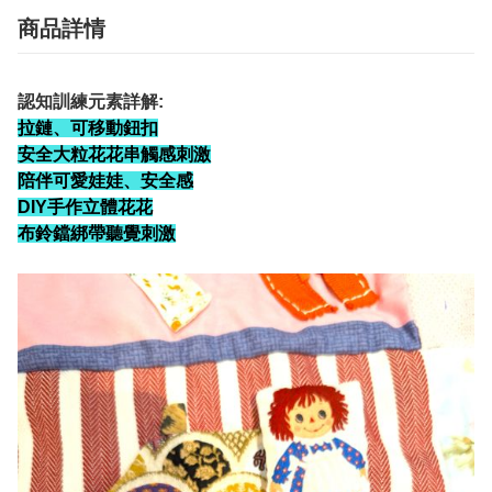
商品詳情
認知訓練元素詳解:
拉鏈、可移動鈕扣
安全大粒花花串觸感刺激
陪伴可愛娃娃、安全感
DIY手作立體花花
布鈴鐺綁帶聽覺刺激