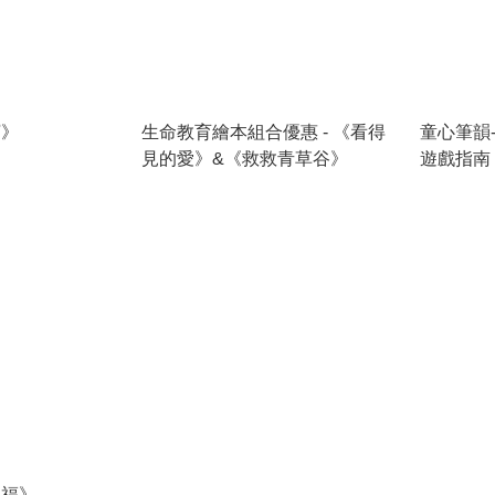
寶》
生命教育繪本組合優惠 - 《看得
童心筆韻
見的愛》&《救救青草谷》
遊戲指南
傻福》