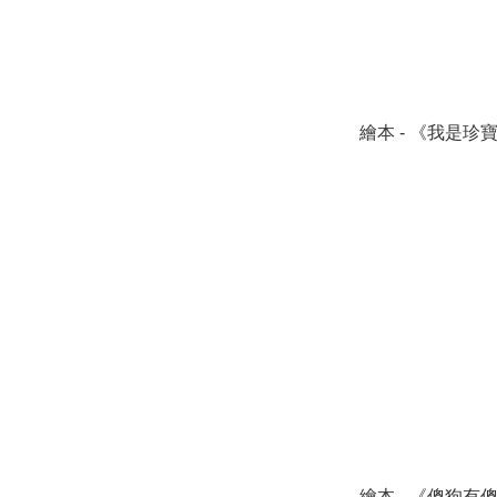
繪本 - 《我是珍
繪本 - 《傻狗有