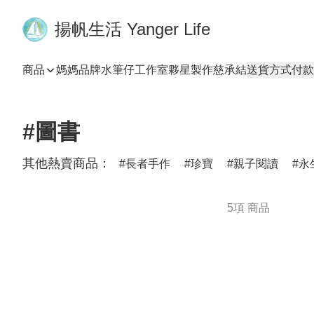
揚帆生活 Yanger Life
商品
媽媽品牌
水筆仔工作室
夥星製作
慈承結
送貨方式
付款
#圖書
其他熱賣商品：
長者手作
珍寶
親子閱讀
永
5項 商品