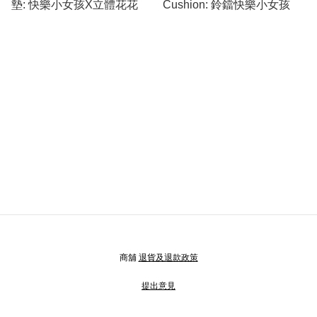
墊: 快樂小女孩X立體花花
Cushion: 鈴鐺快樂小女孩
商舖
退貨及退款政策
提出意見