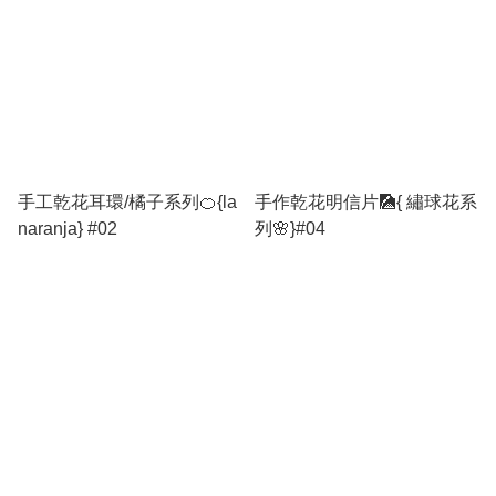
手工乾花耳環/橘子系列🍊{la
手作乾花明信片🎑{ 繡球花系
naranja} #02
列🌸}#04