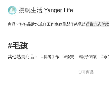
揚帆生活 Yanger Life
商品
媽媽品牌
水筆仔工作室
夥星製作
慈承結
送貨方式
付款
#毛孩
其他熱賣商品：
長者手作
珍寶
親子閱讀
永
1項 商品