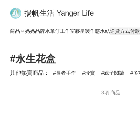
揚帆生活 Yanger Life
商品
媽媽品牌
水筆仔工作室
夥星製作
慈承結
送貨方式
付款
#永生花盒
其他熱賣商品：
長者手作
珍寶
親子閱讀
多
3項 商品