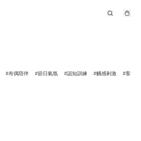
布偶陪伴
節日氣氛
認知訓練
觸感剌激
客制化