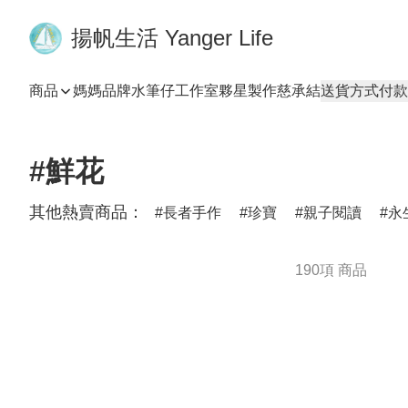
揚帆生活 Yanger Life
商品
媽媽品牌
水筆仔工作室
夥星製作
慈承結
送貨方式
付款
#鮮花
其他熱賣商品：
長者手作
珍寶
親子閱讀
永
190項 商品