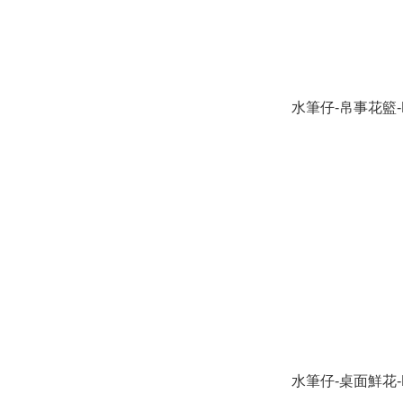
水筆仔-帛事花籃-F
水筆仔-桌面鮮花-R